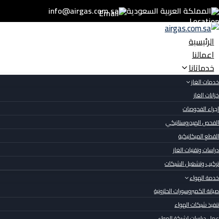
المملكة العربية السعودية
info@airgas.com.sa
الرئيسية
اعمالنا
خدماتانا
خدمات الغاز
خزانات الغاز
إجراء الفحوصات
الفحص الهيدروستاتيكي
القطع الميكانيكية
دراسات وتقنيات الغاز
تركيب وتشغيل الشبكات
خدمة الهواء
صيانة الكمبروسورات الحلزونية
تنفيذ شبكات الهواء
عمل دراسات لشبكة الهواء